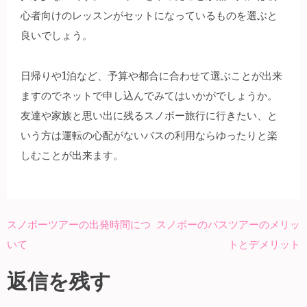
心者向けのレッスンがセットになっているものを選ぶと
良いでしょう。
日帰りや1泊など、予算や都合に合わせて選ぶことが出来
ますのでネットで申し込んでみてはいかがでしょうか。
友達や家族と思い出に残るスノボー旅行に行きたい、と
いう方は運転の心配がないバスの利用ならゆったりと楽
しむことが出来ます。
スノボーツアーの出発時間につ
スノボーのバスツアーのメリッ
投
いて
トとデメリット
稿
ナ
返信を残す
ビ