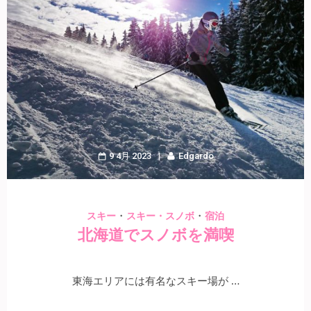
9 4月 2023
Edgardo
・
・
スキー
スキー・スノボ
宿泊
北海道でスノボを満喫
東海エリアには有名なスキー場が …